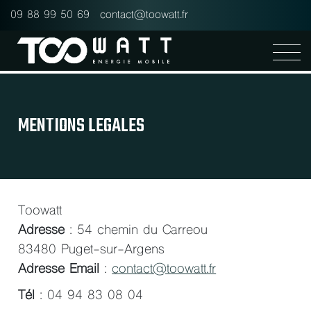
Panneau de gestion des cookies
09 88 99 50 69
contact@toowatt.fr
MENTIONS LEGALES
Toowatt
Adresse
: 54 chemin du Carreou
83480 Puget-sur-Argens
Adresse Email
:
contact@toowatt.fr
Tél
: 04 94 83 08 04